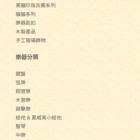
黑糖珍珠兵團系列
貓貓系列
樂器匙扣
木製產品
手工玻璃飾物
樂器分類
鍵盤
弦樂
銅管樂
木管樂
敲擊樂
結他 & 夏威夷小結他
豎琴
中樂