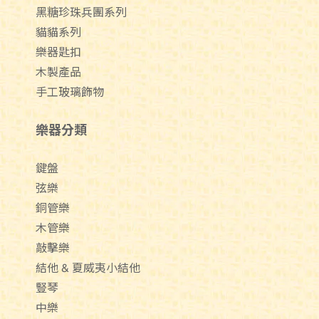
黑糖珍珠兵團系列
貓貓系列
樂器匙扣
木製產品
手工玻璃飾物
樂器分類
鍵盤
弦樂
銅管樂
木管樂
敲擊樂
結他 & 夏威夷小結他
豎琴
中樂