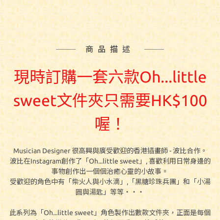
商品描述
現時訂購一套六
款
Oh...little
sweet文件夾只需要HK$100
喔！
Musician Designer 很高興與廣受歡迎的香港插畫師 - 波比合作。
波比在Instagram創作了「Oh...little sweet」, 喜歡利用日常身邊的
事物創作出一個個治癒心靈的小故事。
受歡迎的角色中有「柴火人與小水滴」,「黑糖珍珠兵團」和「小湯
圓與湯匙」等等‧‧‧
此系列為
「
Oh...little sweet
」角色製
作出數款文件夾
，正面是每個