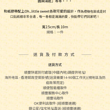
圓與湯匙」等等‧‧‧
和紙膠帶配上Oh...little sweet各款可愛的設計，作
為禮物包裝或是封
口貼紙都非常合適，每一卷都是滿滿的愛，快點帶它們回家吧！
寬2.5cm/長 10m
規格：一件
送貨及付款方式
送貨方式
順豐快遞到付處理(中國內地)請提供地址!
海外地區 - 香港郵政空郵掛號(送貨需要14-90個工作天)(視地區及防
疫政策而定)
順便智能櫃取件
順豐服務中心取件
順豐站取件
OK便利店取件 (經順豐速運)
辦公室/住宅地址直送 (經順豐速運)