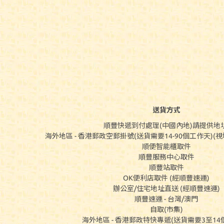
送貨方式
順豐快遞到付處理(中國內地)請提供地址
海外地區 - 香港郵政空郵掛號(送貨需要14-90個工作天)
順便智能櫃取件
順豐服務中心取件
順豐站取件
OK便利店取件 (經順豐速運)
辦公室/住宅地址直送 (經順豐速運)
順豐速運 - 台灣/澳門
自取(市集)
海外地區 - 香港郵政特快專遞(送貨需要3至14