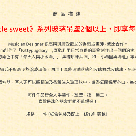
商品描述
ittle sweet》系列玻璃吊墜2個以上，即
Musician Designer 很高興與廣受歡迎的香港插畫師 - 波比合作。
gram創作了「Fattypugdiary」, 喜歡利用日常身邊的事物創作出一個個
的角色中有「柴火人與小水滴」,「黑糖珍珠兵團」和「小湯圓與湯匙」等
攝氐千度高溫熱溶玻璃條，再用工具將溶融狀態的玻璃做成玻璃珠、吊墜
個容器，客人更可以將精油及香薰注入玻璃球中，讓香氣圍繞著心口，每
每件作品皆全人手製作、塑型，獨一無二。
喜歡呆珠的朋友們絕不能錯過！
規格：一件 (紙盒包裝及配上一條18吋頸鍊）