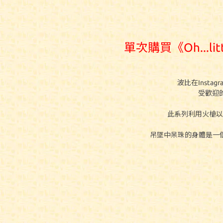
單次購買《Oh...l
波比在Insta
受歡迎
此系列
利用火槍以
吊墜中呆珠的身體是一