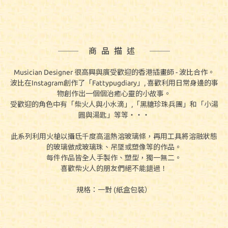
商品描述
Musician Designer 很高興與廣受歡迎的香港插畫師 - 波比合作。
波比在Instagram創作了「Fattypugdiary」, 喜歡利用日常身邊的事
物創作出一個個治癒心靈的小故事。
受歡迎的角色中有「柴火人與小水滴」,「黑糖珍珠兵團」和「小湯
圓與湯匙」等等‧‧‧
此系列
利用火槍以攝氐千度高溫熱溶玻璃條，再用工具將溶融狀態
的玻璃做成玻璃珠、吊墜或塑像等的作品。
每件作品皆全人手製作、塑型，獨一無二。
喜歡柴火人的朋友們絕不能錯過！
規格：一對 (紙盒包裝）