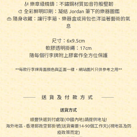
🎻 樂章級精鑄：不鏽鋼材質如音符般堅韌
🎨 全彩鮮明印刷：凝結 Jordan 筆下的樂器圖鑑
👜 隨身收藏：讓行李箱、樂器盒或背包也洋溢著藝術的氣
息
尺寸：6x9.5cm
軟膠透明掛繩：17cm
隨每個行李牌附上膠套作全方位保護
**每款行李牌背面顏色與正面一樣，網站圖片只供參考之用**
送貨及付款方式
送貨方式
順豐快遞到付處理(中國內地)請提供地址!
海外地區 - 香港郵政空郵掛號(送貨需要14-90個工作天)(視地區及防
疫政策而定)