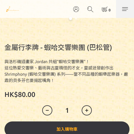
金屬行李牌 - 蝦哈交響樂團 (巴松管)
與洛杉磯插畫家 Jordan 共組”蝦哈交響樂團”！
這位熱愛交響樂、藝術與古靈精怪的才女，靈感迸發創作出
Shrimphony (蝦哈交響樂團) 系列——當不同品種的蝦舉起樂器，嚴
肅的貝多芬也要揚起嘴角！
HK$80.00
加入購物車