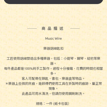
商品描述
Music Wire
樂器鋁線匙扣
工匠使用鋁線塑造出多種樂器，包括：小提琴、鋼琴、結他等樂
器。
每件產品都是100%純手工製作，過程十分複雜、花費的時間也相當
多。
客人可配帶在鎖匙、書包、樂器盒等物品。
＊樂器上些微的夾痕，是師傅們使用工具在折製時的痕跡，屬正常
現象。
此產品可用水清洗，但請勿使用鋼刷刷洗。
規格：一件 (紙卡包裝）