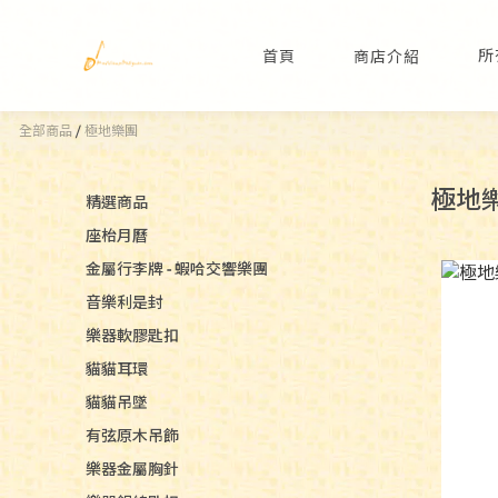
所
首頁
商店介紹
全部商品
/
極地樂團
極地
精選商品
座枱月曆
金屬行李牌 - 蝦哈交響樂團
音樂利是封
樂器軟膠匙扣
貓貓耳環
貓貓吊墜
有弦原木吊飾
樂器金屬胸針