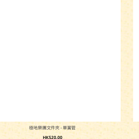
極地樂團文件夾 - 單簧管
HK$20.00