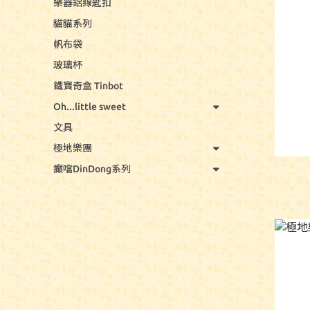
樂器鋁線匙扣
貓貓系列
帆布袋
玻璃杯
鐵寶奇盒 Tinbot
Oh...little sweet
文具
極地樂團
癲噹DinDong系列